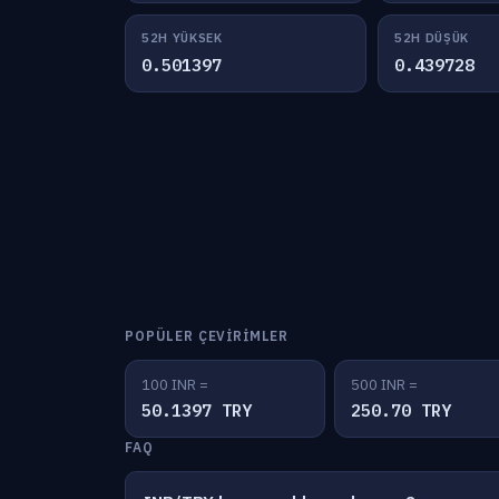
52H YÜKSEK
52H DÜŞÜK
0.501397
0.439728
POPÜLER ÇEVIRIMLER
100 INR =
500 INR =
50.1397 TRY
250.70 TRY
FAQ