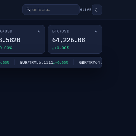
☾
🔍
LIVE
★
★
G/USD
BTC/USD
3.5820
64,226.08
0.00%
+0.00%
55.1311
64.3543
EUR/TRY
GBP/TRY
X
0%
+0.00%
+0.00%