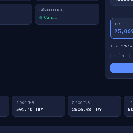
GÜNCELLENDI
Canlı
TRY
25,06
1 INR =
0.50
1
10
1,000 INR =
5,000 INR =
10
501.40 TRY
2506.98 TRY
5