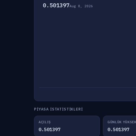
0.501397
Aug 8, 2026
PIYASA İSTATISTIKLERI
AÇILIŞ
GÜNLÜK YÜKSE
0.501397
0.501397