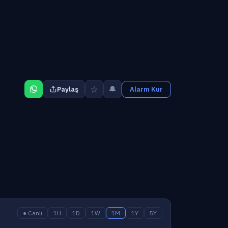
☆
🔔
Paylaş
Alarm Kur
● Canlı
1H
1D
1W
1M
1Y
5Y