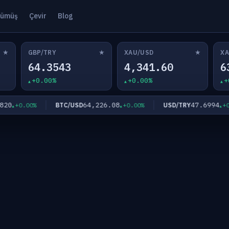
ümüş
Çevir
Blog
★
★
★
GBP/TRY
XAU/USD
XA
64.3543
4,341.60
6
+0.00%
+0.00%
+
0
64,226.08
47.6994
BTC/USD
USD/TRY
+0.00%
+0.00%
+0.0