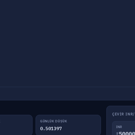
ÇEVIR INR
K
GÜNLÜK DÜŞÜK
INR
0.501397
₹