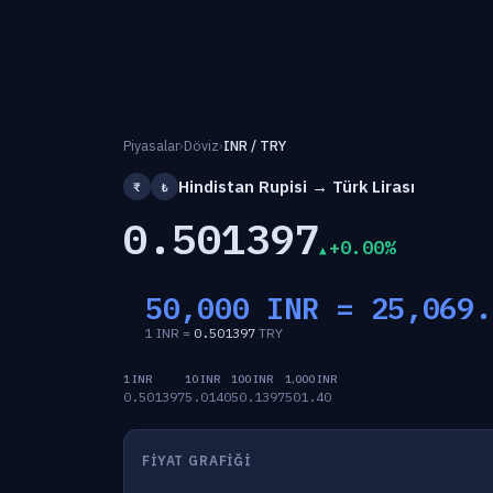
Piyasalar
›
Döviz
›
INR / TRY
Hindistan Rupisi → Türk Lirası
₹
₺
0.501397
+0.00%
50,000 INR =
25,069.
1 INR =
0.501397
TRY
1 INR
10 INR
100 INR
1,000 INR
0.501397
5.0140
50.1397
501.40
FIYAT GRAFIĞI