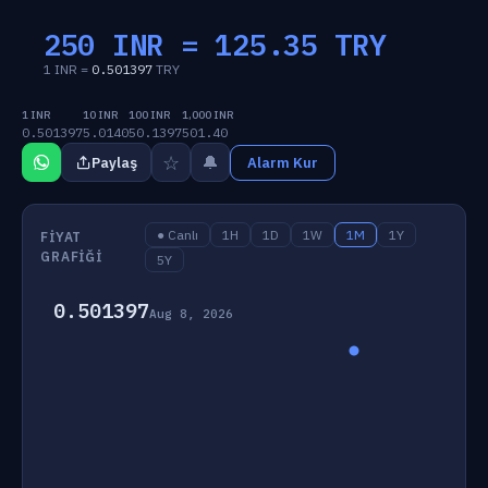
250 INR =
125.35
TRY
1 INR =
0.501397
TRY
1 INR
10 INR
100 INR
1,000 INR
0.501397
5.0140
50.1397
501.40
☆
🔔
Paylaş
Alarm Kur
● Canlı
1H
1D
1W
1M
1Y
FIYAT
GRAFIĞI
5Y
0.501397
Aug 8, 2026