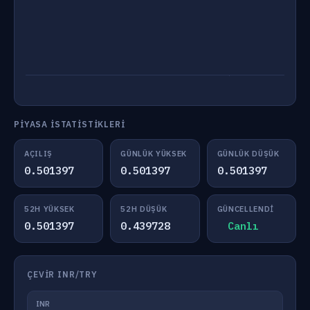
PIYASA İSTATISTIKLERI
AÇILIŞ
GÜNLÜK YÜKSEK
GÜNLÜK DÜŞÜK
0.501397
0.501397
0.501397
52H YÜKSEK
52H DÜŞÜK
GÜNCELLENDI
0.501397
0.439728
Canlı
ÇEVIR INR/TRY
INR