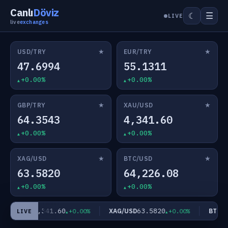
Canlı
Döviz
☰
☾
LIVE
live
exchanges
★
★
USD/TRY
EUR/TRY
47.6994
55.1311
+0.00%
+0.00%
★
★
GBP/TRY
XAU/USD
64.3543
4,341.60
+0.00%
+0.00%
★
★
XAG/USD
BTC/USD
63.5820
64,226.08
+0.00%
+0.00%
4,341.60
63.5820
XAU/USD
XAG/USD
BTC/US
+0.00%
+0.00%
LIVE