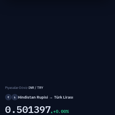
Piyasalar
›
Döviz
›
INR / TRY
Hindistan Rupisi → Türk Lirası
₹
₺
0.501397
+0.00%