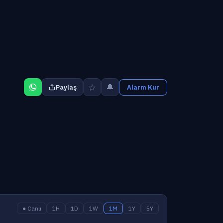
☆
🔔
Paylaş
Alarm Kur
● Canlı
1H
1D
1W
1M
1Y
5Y