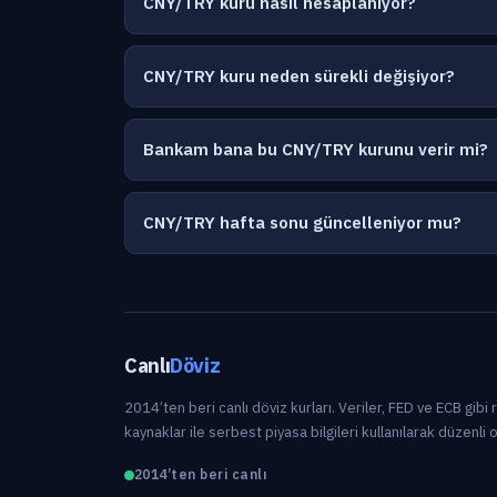
CNY/TRY kuru nasıl hesaplanıyor?
CNY/TRY kuru neden sürekli değişiyor?
Bankam bana bu CNY/TRY kurunu verir mi?
CNY/TRY hafta sonu güncelleniyor mu?
Canlı
Döviz
2014’ten beri canlı döviz kurları. Veriler, FED ve ECB gibi
kaynaklar ile serbest piyasa bilgileri kullanılarak düzenli 
2014’ten beri canlı