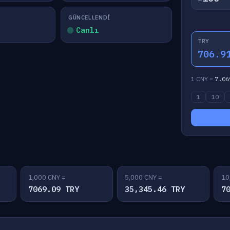
GÜNCELLENDI
Canlı
TRY
706.9
1 CNY =
7.06
1
10
1,000 CNY =
5,000 CNY =
10
7069.09 TRY
35,345.46 TRY
7