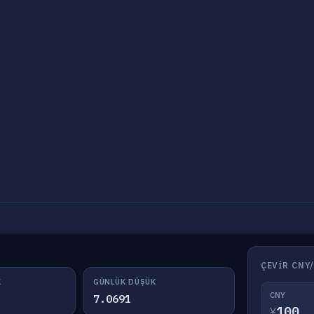
ÇEVIR CNY
K
GÜNLÜK DÜŞÜK
CNY
7.0691
¥