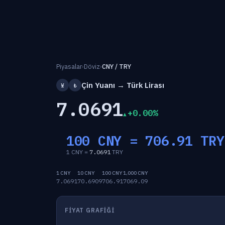
Piyasalar
›
Döviz
›
CNY / TRY
Çin Yuanı → Türk Lirası
¥
₺
7.0691
+0.00%
100 CNY =
706.91
TRY
1 CNY =
7.0691
TRY
1 CNY
10 CNY
100 CNY
1,000 CNY
7.0691
70.6909
706.91
7069.09
FIYAT GRAFIĞI