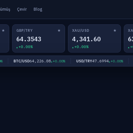
ümüş
Çevir
Blog
★
★
★
GBP/TRY
XAU/USD
XA
64.3543
4,341.60
6
+0.00%
+0.00%
+
64,226.08
47.6994
BTC/USD
USD/TRY
EU
+0.00%
+0.00%