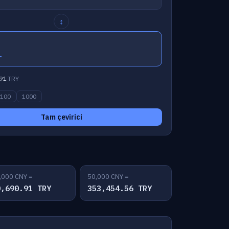
↕
1
91
TRY
100
1000
Tam çevirici
,000 CNY =
50,000 CNY =
0,690.91 TRY
353,454.56 TRY