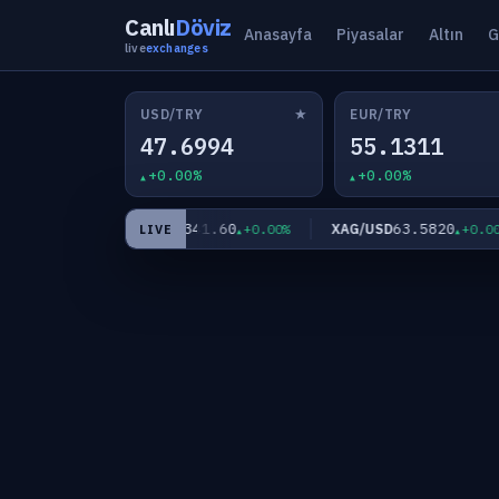
Canlı
Döviz
Anasayfa
Piyasalar
Altın
G
live
exchanges
★
USD/TRY
EUR/TRY
47.6994
55.1311
+0.00%
+0.00%
4,341.60
63.5820
XAU/USD
XAG/USD
+0.00%
+0.00%
+0.00%
LIVE