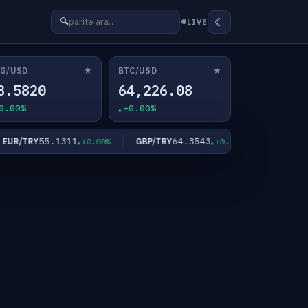
☾
🔍
LIVE
★
★
G/USD
BTC/USD
3.5820
64,226.08
0.00%
+0.00%
55.1311
64.3543
4,
R/TRY
GBP/TRY
XAU/USD
+0.00%
+0.00%