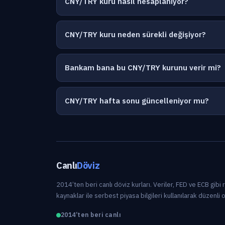
CNY/TRY kuru nasıl hesaplanıyor?
CNY/TRY kuru neden sürekli değişiyor?
Bankam bana bu CNY/TRY kurunu verir mi?
CNY/TRY hafta sonu güncelleniyor mu?
Canlı
Döviz
2014’ten beri canlı döviz kurları. Veriler, FED ve ECB gibi
kaynaklar ile serbest piyasa bilgileri kullanılarak düzenli 
2014’ten beri canlı