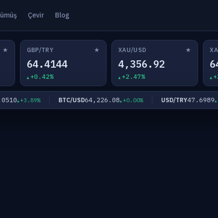
ümüş
Çevir
Blog
★
★
★
GBP/TRY
XAU/USD
XA
64.4144
4,356.92
6
+0.42%
+2.47%
+
10
64,226.08
47.6989
BTC/USD
USD/TRY
+3.89%
+0.00%
+0.