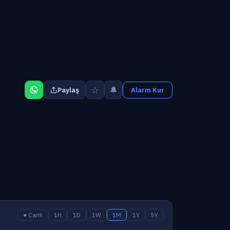
☆
🔔
Paylaş
Alarm Kur
● Canlı
1H
1D
1W
1M
1Y
5Y