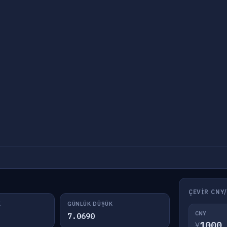
ÇEVIR CNY
K
GÜNLÜK DÜŞÜK
CNY
7.0690
¥