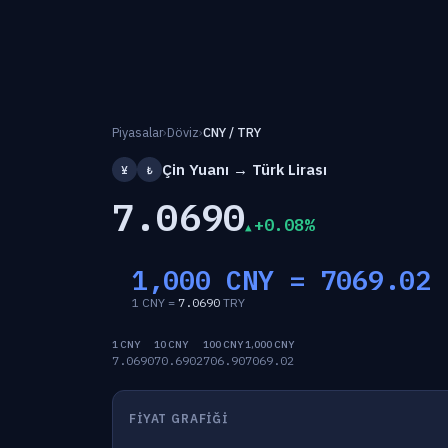
Piyasalar
›
Döviz
›
CNY / TRY
Çin Yuanı → Türk Lirası
¥
₺
7.0690
+0.08%
1,000 CNY =
7069.02
1 CNY =
7.0690
TRY
1 CNY
10 CNY
100 CNY
1,000 CNY
7.0690
70.6902
706.90
7069.02
FIYAT GRAFIĞI