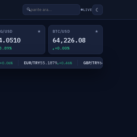
☾
🔍
LIVE
★
★
G/USD
BTC/USD
4.0510
64,226.08
3.89%
+0.00%
55.1879
64.4144
EUR/TRY
GBP/TRY
06%
+0.46%
+0.42%