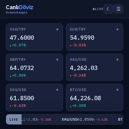
Canlı
Döviz
☰
☾
LIVE
live
exchanges
★
★
USD/TRY
EUR/TRY
47.6000
54.9590
+0.07%
-0.02%
★
★
GBP/TRY
XAU/USD
64.0732
4,262.03
+0.00%
-0.34%
★
★
XAG/USD
BTC/USD
61.8500
64,226.08
-0.62%
+0.00%
4,262.03
61.8500
XAU/USD
XAG/USD
BTC/US
-0.34%
-0.62%
LIVE