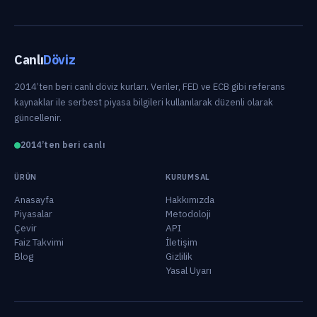
Canlı
Döviz
2014’ten beri canlı döviz kurları. Veriler, FED ve ECB gibi referans
kaynaklar ile serbest piyasa bilgileri kullanılarak düzenli olarak
güncellenir.
2014’ten beri canlı
ÜRÜN
KURUMSAL
Anasayfa
Hakkımızda
Piyasalar
Metodoloji
Çevir
API
Faiz Takvimi
İletişim
Blog
Gizlilik
Yasal Uyarı