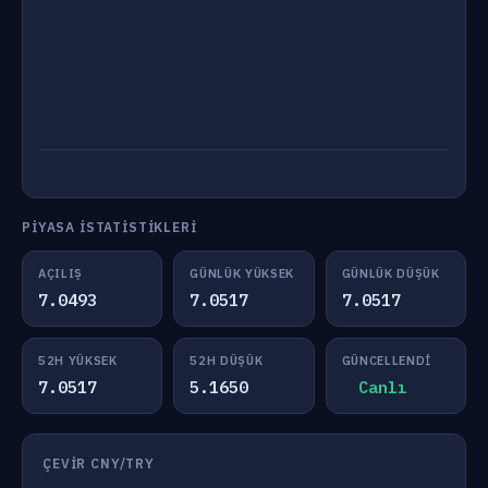
PIYASA İSTATISTIKLERI
AÇILIŞ
GÜNLÜK YÜKSEK
GÜNLÜK DÜŞÜK
7.0493
7.0517
7.0517
52H YÜKSEK
52H DÜŞÜK
GÜNCELLENDI
7.0517
5.1650
Canlı
ÇEVIR CNY/TRY