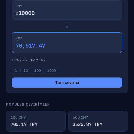
CNY
¥
↕
TRY
70,517.47
1 CNY =
7.0517
TRY
1
10
100
1000
Tam çevirici
POPÜLER ÇEVIRIMLER
100 CNY =
500 CNY =
705.17 TRY
3525.87 TRY