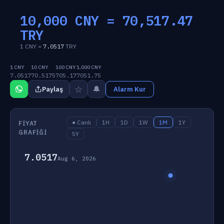
10,000 CNY =
70,517.47
TRY
1 CNY =
7.0517
TRY
1 CNY
10 CNY
100 CNY
1,000 CNY
7.0517
70.5175
705.17
7051.75
☆
🔔
Paylaş
Alarm Kur
● Canlı
1H
1D
1W
1M
1Y
FIYAT
GRAFIĞI
5Y
7.0517
Aug 6, 2026