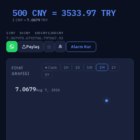
500 CNY =
3533.97
TRY
1 CNY =
7.0679
TRY
1 CNY
10 CNY
100 CNY
1,000 CNY
7.0679
70.6793
706.79
7067.93
☆
🔔
Paylaş
Alarm Kur
● Canlı
1H
1D
1W
1M
1Y
FIYAT
GRAFIĞI
5Y
7.0679
Aug 7, 2026