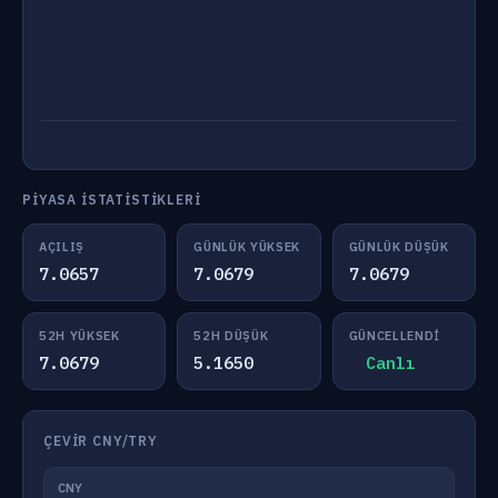
PIYASA İSTATISTIKLERI
AÇILIŞ
GÜNLÜK YÜKSEK
GÜNLÜK DÜŞÜK
7.0657
7.0679
7.0679
52H YÜKSEK
52H DÜŞÜK
GÜNCELLENDI
7.0679
5.1650
Canlı
ÇEVIR CNY/TRY
CNY