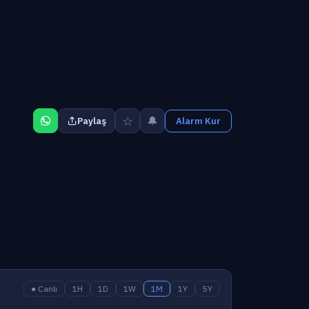
☆
🔔
Paylaş
Alarm Kur
● Canlı
1H
1D
1W
1M
1Y
5Y