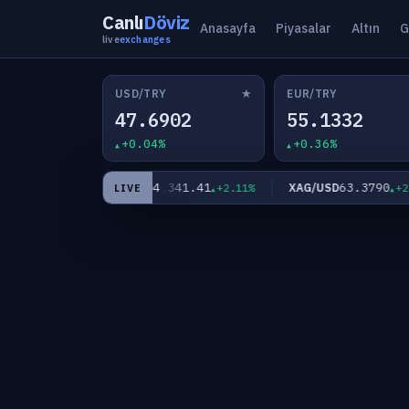
Canlı
Döviz
Anasayfa
Piyasalar
Altın
G
live
exchanges
★
USD/TRY
EUR/TRY
47.6902
55.1332
+0.04%
+0.36%
6
4,341.41
63.3790
XAU/USD
XAG/USD
+0.32%
+2.11%
+2.80
LIVE