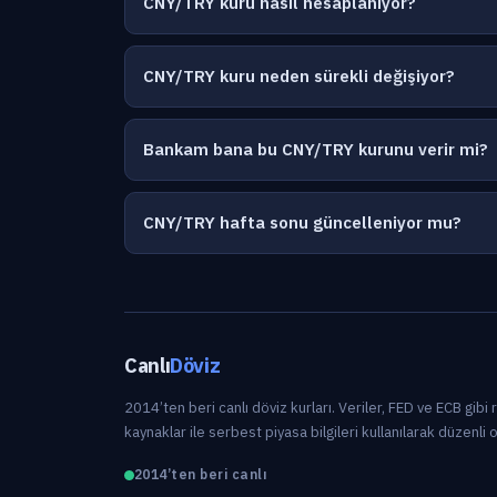
CNY/TRY kuru nasıl hesaplanıyor?
CNY/TRY kuru neden sürekli değişiyor?
Bankam bana bu CNY/TRY kurunu verir mi?
CNY/TRY hafta sonu güncelleniyor mu?
Canlı
Döviz
2014’ten beri canlı döviz kurları. Veriler, FED ve ECB gibi
kaynaklar ile serbest piyasa bilgileri kullanılarak düzenli 
2014’ten beri canlı