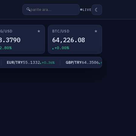
☾
🔍
LIVE
★
★
G/USD
BTC/USD
3.3790
64,226.08
2.80%
+0.00%
55.1332
64.3506
EUR/TRY
GBP/TRY
XAU/USD
+0.36%
+0.32%