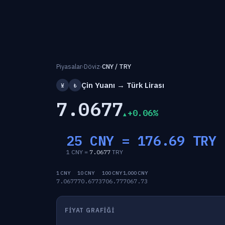
Piyasalar
›
Döviz
›
CNY / TRY
Çin Yuanı → Türk Lirası
¥
₺
7.0677
+0.06%
25 CNY =
176.69
TRY
1 CNY =
7.0677
TRY
1 CNY
10 CNY
100 CNY
1,000 CNY
7.0677
70.6773
706.77
7067.73
FIYAT GRAFIĞI