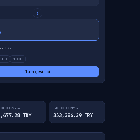
↕
9
77
TRY
100
1000
Tam çevirici
,000 CNY =
50,000 CNY =
0,677.28 TRY
353,386.39 TRY