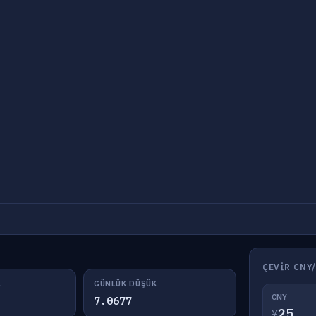
ÇEVIR CNY
K
GÜNLÜK DÜŞÜK
CNY
7.0677
¥