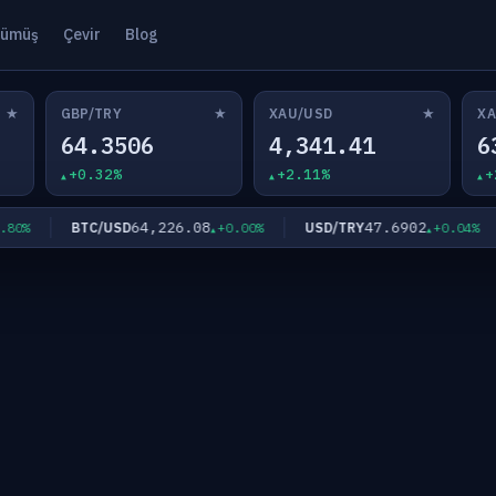
ümüş
Çevir
Blog
★
★
★
GBP/TRY
XAU/USD
XA
64.3506
4,341.41
6
+0.32%
+2.11%
+
64,226.08
47.6902
BTC/USD
USD/TRY
%
+0.00%
+0.04%